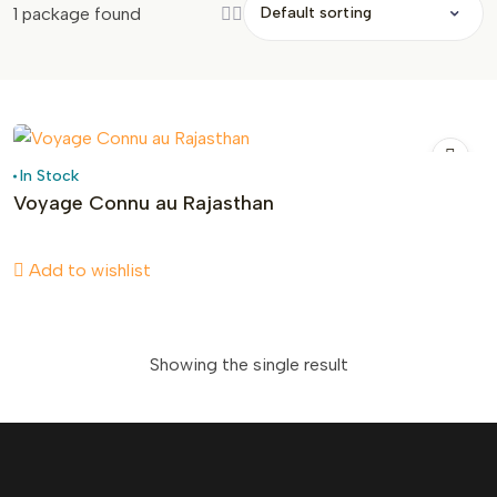
Grid
List
1 package found
View
View
In Stock
Voyage Connu au Rajasthan
Add to wishlist
Showing the single result